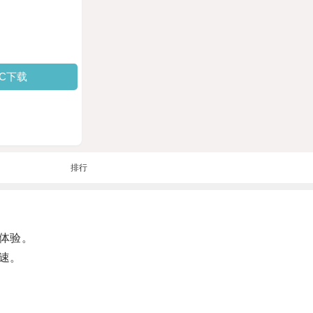
PC下载
排行
体验。
速。