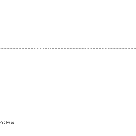
。
中游刃有余。