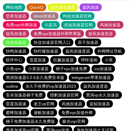
网站地图
QuickQ
旋风加速度器
旋风加速
坚果加速器
tiktok加速器
狗急加速器官网
免费vqn外网加速
小蓝鸟
优途加速器官网
风驰加速器
旋风加速器
免费vps加速器外网苹果版
旋风加速度器
快连加速器
快连加速器官网入口
原子加速器
快鸭加速器
快柠檬加速器
旋风加速度器
外网网址导航
软件中心
雷霆加速
狂飙加速器
哔咔漫画
小美
小美vpn
小美加速器
梯子npv加速免费
ios加速器
黑洞加速器3.0.6永久免费安卓版
telegeram苹果加速器
outline
永久不收费的vp加速器2023
旋风加速度器
安卓加速器梯子免费
猎豹加速器官网
黑洞vp永久加速器
雷霆加器速
老王vp官网
风驰加速器
蓝鲸加速器
蜜蜂加速器
速帆加速器
免费vqn加速外网
梯子免费加速器永久免费版
极光vqn官网
香蕉加速器vp官网
黑洞vqn加速
海外加速器七天试用