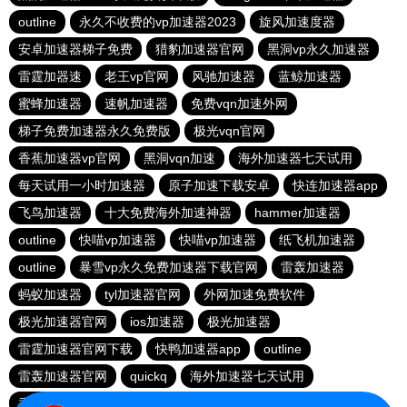
outline
永久不收费的vp加速器2023
旋风加速度器
安卓加速器梯子免费
猎豹加速器官网
黑洞vp永久加速器
雷霆加器速
老王vp官网
风驰加速器
蓝鲸加速器
蜜蜂加速器
速帆加速器
免费vqn加速外网
梯子免费加速器永久免费版
极光vqn官网
香蕉加速器vp官网
黑洞vqn加速
海外加速器七天试用
每天试用一小时加速器
原子加速下载安卓
快连加速器app
飞鸟加速器
十大免费海外加速神器
hammer加速器
outline
快喵vp加速器
快喵vp加速器
纸飞机加速器
outline
暴雪vp永久免费加速器下载官网
雷轰加速器
蚂蚁加速器
tyl加速器官网
外网加速免费软件
极光加速器官网
ios加速器
极光加速器
雷霆加速器官网下载
快鸭加速器app
outline
雷轰加速器官网
quickq
海外加速器七天试用
香蕉加速器官网