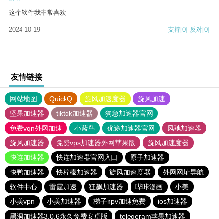
这个软件我非常喜欢
2024-10-19
支持
[0]
反对
[0]
友情链接
网站地图
QuickQ
旋风加速度器
旋风加速
坚果加速器
tiktok加速器
狗急加速器官网
免费vqn外网加速
小蓝鸟
优途加速器官网
风驰加速器
旋风加速器
免费vps加速器外网苹果版
旋风加速度器
快连加速器
快连加速器官网入口
原子加速器
快鸭加速器
快柠檬加速器
旋风加速度器
外网网址导航
软件中心
雷霆加速
狂飙加速器
哔咔漫画
小美
小美vpn
小美加速器
梯子npv加速免费
ios加速器
黑洞加速器3.0.6永久免费安卓版
telegeram苹果加速器