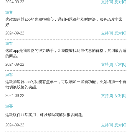
2024-09-22
支持
[0]
反对
[0]
游客
这款加速器app的客服很贴心，遇到问题都能及时解决，服务态度非常
好。
2024-09-22
支持
[0]
反对
[0]
游客
这款app是我购物的得力助手，让我能够找到最优惠的价格，买到最合适
的商品。
2024-09-22
支持
[0]
反对
[0]
游客
这款加速器app的功能有点单一，可以增加一些新功能，比如增加一个自
动切换线路的功能。
2024-09-22
支持
[0]
反对
[0]
游客
这款软件非常实用，可以帮助我解决很多问题。
2024-09-22
支持
[0]
反对
[0]