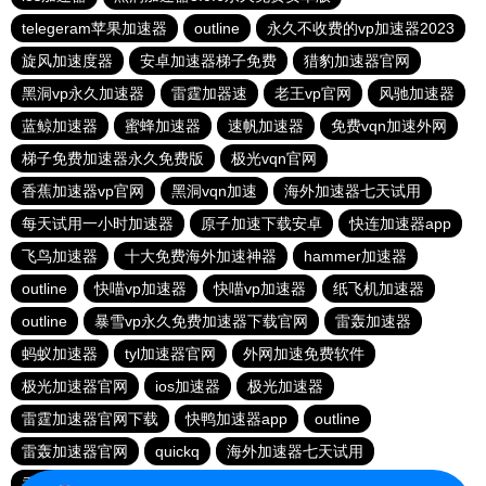
telegeram苹果加速器
outline
永久不收费的vp加速器2023
旋风加速度器
安卓加速器梯子免费
猎豹加速器官网
黑洞vp永久加速器
雷霆加器速
老王vp官网
风驰加速器
蓝鲸加速器
蜜蜂加速器
速帆加速器
免费vqn加速外网
梯子免费加速器永久免费版
极光vqn官网
香蕉加速器vp官网
黑洞vqn加速
海外加速器七天试用
每天试用一小时加速器
原子加速下载安卓
快连加速器app
飞鸟加速器
十大免费海外加速神器
hammer加速器
outline
快喵vp加速器
快喵vp加速器
纸飞机加速器
outline
暴雪vp永久免费加速器下载官网
雷轰加速器
蚂蚁加速器
tyl加速器官网
外网加速免费软件
极光加速器官网
ios加速器
极光加速器
雷霆加速器官网下载
快鸭加速器app
outline
雷轰加速器官网
quickq
海外加速器七天试用
香蕉加速器官网