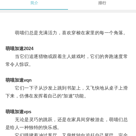
简介
排行
萌喵们总是充满活力，喜欢穿梭在家里的每一个角落。
萌喵加速2024
当它们追逐猎物或跟着主人嬉戏时，它们的奔跑速度常
常令人惊叹。
萌喵加速vqn
它们一下子从沙发上跳到书架上，又飞快地从桌子上滑
下来，仿佛在发挥着自己的“加速”功能。
萌喵加速vps
无论是灵巧的跳跃，还是在家具间穿梭游走，萌喵们总
是给人一种独特的快乐感。
它们呼啸着冲过客厅，又突然转向追赶自己尾巴，完全