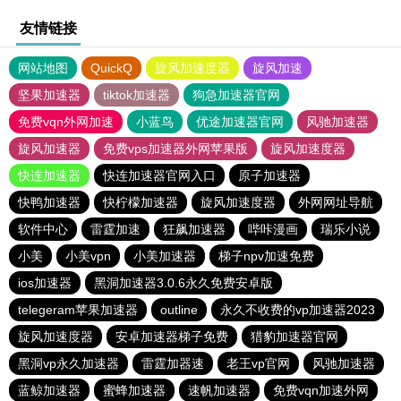
友情链接
网站地图
QuickQ
旋风加速度器
旋风加速
坚果加速器
tiktok加速器
狗急加速器官网
免费vqn外网加速
小蓝鸟
优途加速器官网
风驰加速器
旋风加速器
免费vps加速器外网苹果版
旋风加速度器
快连加速器
快连加速器官网入口
原子加速器
快鸭加速器
快柠檬加速器
旋风加速度器
外网网址导航
软件中心
雷霆加速
狂飙加速器
哔咔漫画
瑞乐小说
小美
小美vpn
小美加速器
梯子npv加速免费
ios加速器
黑洞加速器3.0.6永久免费安卓版
telegeram苹果加速器
outline
永久不收费的vp加速器2023
旋风加速度器
安卓加速器梯子免费
猎豹加速器官网
黑洞vp永久加速器
雷霆加器速
老王vp官网
风驰加速器
蓝鲸加速器
蜜蜂加速器
速帆加速器
免费vqn加速外网