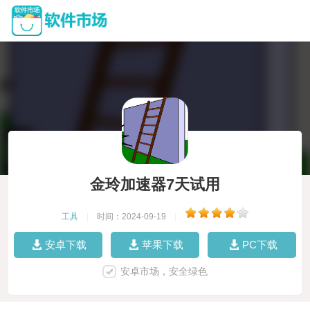
金玲加速器7天试用
工具
|
时间：2024-09-19
|
安卓下载
苹果下载
PC下载
安卓市场，安全绿色