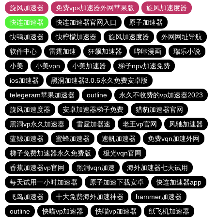
旋风加速器
免费vps加速器外网苹果版
旋风加速度器
快连加速器
快连加速器官网入口
原子加速器
快鸭加速器
快柠檬加速器
旋风加速度器
外网网址导航
软件中心
雷霆加速
狂飙加速器
哔咔漫画
瑞乐小说
小美
小美vpn
小美加速器
梯子npv加速免费
ios加速器
黑洞加速器3.0.6永久免费安卓版
telegeram苹果加速器
outline
永久不收费的vp加速器2023
旋风加速度器
安卓加速器梯子免费
猎豹加速器官网
黑洞vp永久加速器
雷霆加器速
老王vp官网
风驰加速器
蓝鲸加速器
蜜蜂加速器
速帆加速器
免费vqn加速外网
梯子免费加速器永久免费版
极光vqn官网
香蕉加速器vp官网
黑洞vqn加速
海外加速器七天试用
每天试用一小时加速器
原子加速下载安卓
快连加速器app
飞鸟加速器
十大免费海外加速神器
hammer加速器
outline
快喵vp加速器
快喵vp加速器
纸飞机加速器