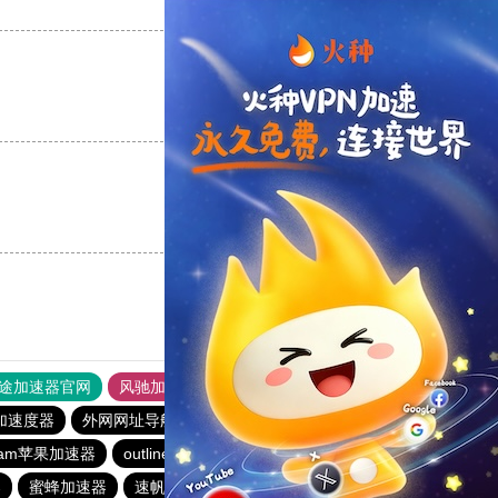
支持
[0]
反对
[0]
支持
[0]
反对
[0]
支持
[0]
反对
[0]
途加速器官网
风驰加速器
旋风加速器
加速度器
外网网址导航
软件中心
雷霆加速
狂飙加速器
eram苹果加速器
outline
永久不收费的vp加速器2023
器
蜜蜂加速器
速帆加速器
免费vqn加速外网