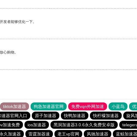
望开发者能够优化一下。
够放心购物。
tiktok加速器
狗急加速器官网
免费vqn外网加速
小蓝鸟
优
加速器官网入口
原子加速器
快鸭加速器
快柠檬加速器
旋风
pv加速免费
ios加速器
黑洞加速器3.0.6永久免费安卓版
teleg
p永久加速器
雷霆加器速
老王vp官网
风驰加速器
蓝鲸加速