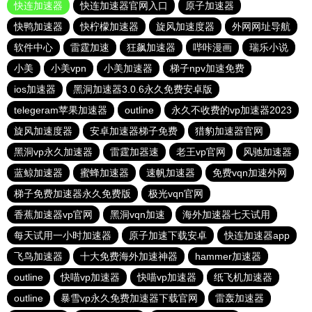
快连加速器
快连加速器官网入口
原子加速器
快鸭加速器
快柠檬加速器
旋风加速度器
外网网址导航
软件中心
雷霆加速
狂飙加速器
哔咔漫画
瑞乐小说
小美
小美vpn
小美加速器
梯子npv加速免费
ios加速器
黑洞加速器3.0.6永久免费安卓版
telegeram苹果加速器
outline
永久不收费的vp加速器2023
旋风加速度器
安卓加速器梯子免费
猎豹加速器官网
黑洞vp永久加速器
雷霆加器速
老王vp官网
风驰加速器
蓝鲸加速器
蜜蜂加速器
速帆加速器
免费vqn加速外网
梯子免费加速器永久免费版
极光vqn官网
香蕉加速器vp官网
黑洞vqn加速
海外加速器七天试用
每天试用一小时加速器
原子加速下载安卓
快连加速器app
飞鸟加速器
十大免费海外加速神器
hammer加速器
outline
快喵vp加速器
快喵vp加速器
纸飞机加速器
outline
暴雪vp永久免费加速器下载官网
雷轰加速器