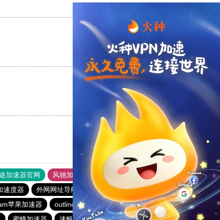
支持
[0]
反对
[0]
支持
[0]
反对
[0]
支持
[0]
反对
[0]
途加速器官网
风驰加速器
旋风加速器
加速度器
外网网址导航
软件中心
雷霆加速
狂飙加速器
eram苹果加速器
outline
永久不收费的vp加速器2023
器
蜜蜂加速器
速帆加速器
免费vqn加速外网