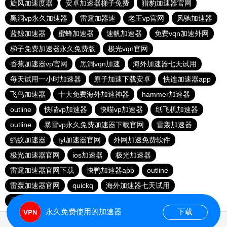
旋风加速度器
安卓加速器梯子免费
猎豹加速器官网
黑洞vp永久加速器
雷霆加器速
老王vp官网
风驰加速器
蓝鲸加速器
蜜蜂加速器
速帆加速器
免费vqn加速外网
梯子免费加速器永久免费版
极光vqn官网
香蕉加速器vp官网
黑洞vqn加速
海外加速器七天试用
每天试用一小时加速器
原子加速下载安卓
快连加速器app
飞鸟加速器
十大免费海外加速神器
hammer加速器
outline
快喵vp加速器
快喵vp加速器
纸飞机加速器
outline
暴雪vp永久免费加速器下载官网
雷轰加速器
蚂蚁加速器
tyl加速器官网
外网加速免费软件
极光加速器官网
ios加速器
极光加速器
雷霆加速器官网下载
快鸭加速器app
outline
雷轰加速器官网
quickq
海外加速器七天试用
香蕉加速器官网
永久免费使用的加速器
下载