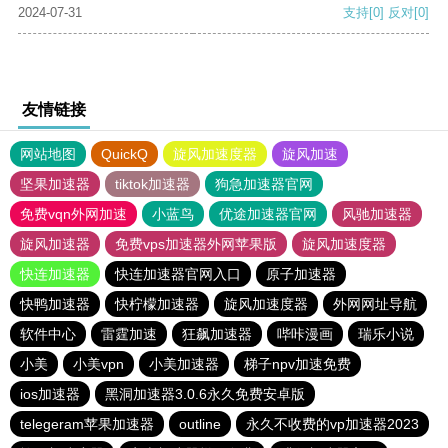
2024-07-31
支持
[0]
反对
[0]
友情链接
网站地图
QuickQ
旋风加速度器
旋风加速
坚果加速器
tiktok加速器
狗急加速器官网
免费vqn外网加速
小蓝鸟
优途加速器官网
风驰加速器
旋风加速器
免费vps加速器外网苹果版
旋风加速度器
快连加速器
快连加速器官网入口
原子加速器
快鸭加速器
快柠檬加速器
旋风加速度器
外网网址导航
软件中心
雷霆加速
狂飙加速器
哔咔漫画
瑞乐小说
小美
小美vpn
小美加速器
梯子npv加速免费
ios加速器
黑洞加速器3.0.6永久免费安卓版
telegeram苹果加速器
outline
永久不收费的vp加速器2023