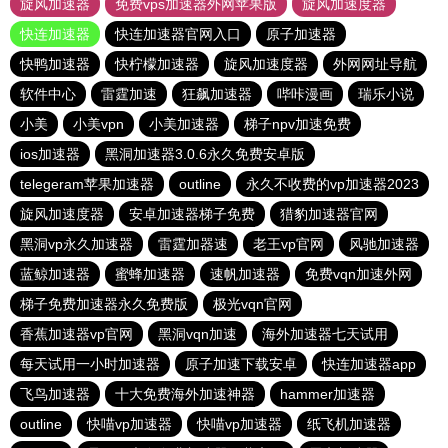
旋风加速器
免费vps加速器外网苹果版
旋风加速度器
快连加速器
快连加速器官网入口
原子加速器
快鸭加速器
快柠檬加速器
旋风加速度器
外网网址导航
软件中心
雷霆加速
狂飙加速器
哔咔漫画
瑞乐小说
小美
小美vpn
小美加速器
梯子npv加速免费
ios加速器
黑洞加速器3.0.6永久免费安卓版
telegeram苹果加速器
outline
永久不收费的vp加速器2023
旋风加速度器
安卓加速器梯子免费
猎豹加速器官网
黑洞vp永久加速器
雷霆加器速
老王vp官网
风驰加速器
蓝鲸加速器
蜜蜂加速器
速帆加速器
免费vqn加速外网
梯子免费加速器永久免费版
极光vqn官网
香蕉加速器vp官网
黑洞vqn加速
海外加速器七天试用
每天试用一小时加速器
原子加速下载安卓
快连加速器app
飞鸟加速器
十大免费海外加速神器
hammer加速器
outline
快喵vp加速器
快喵vp加速器
纸飞机加速器